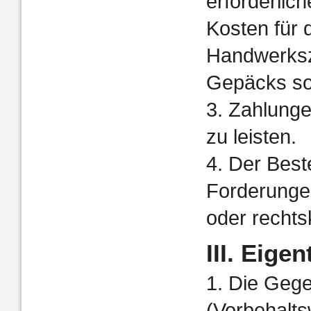
erforderlic
Kosten für 
Handwerksz
Gepäcks so
3. Zahlungen
zu leisten.
4. Der Best
Forderungen
oder rechtsk
III. Eige
1. Die Geg
(Vorbehalts