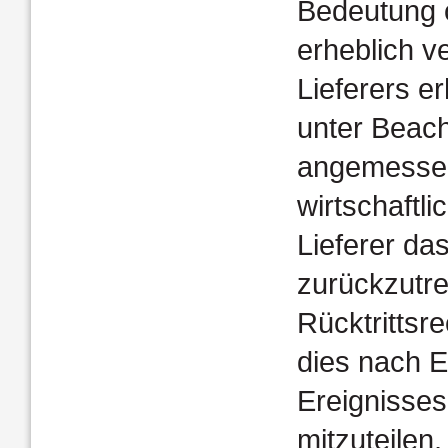
Bedeutung o
erheblich v
Lieferers er
unter Beac
angemessen
wirtschaftli
Lieferer da
zurückzutre
Rücktrittsr
dies nach E
Ereignisses
mitzuteilen