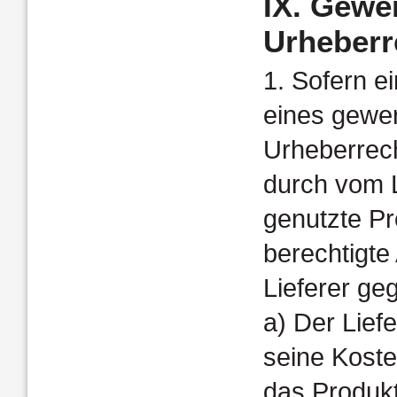
IX. Gewe
Urheberr
1. Sofern e
eines gewer
Urheberrech
durch vom L
genutzte Pr
berechtigte
Lieferer ge
a) Der Lief
seine Koste
das Produkt