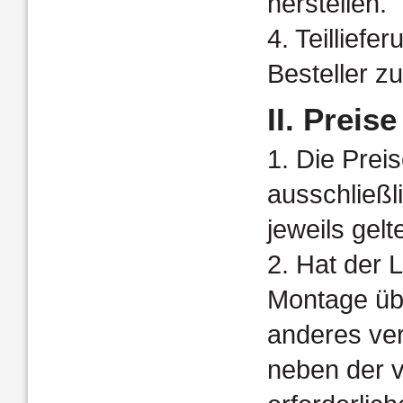
herstellen.
4. Teilliefe
Besteller z
II. Prei
1. Die Prei
ausschließl
jeweils gel
2. Hat der L
Montage üb
anderes ver
neben der v