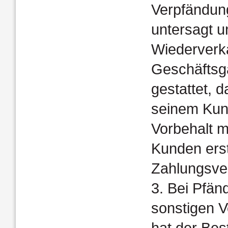
Verpfändun
untersagt u
Wiederverk
Geschäftsg
gestattet, 
seinem Kun
Vorbehalt m
Kunden erst
Zahlungs­ver
3. Bei Pfä
sonstigen V
hat der Bes