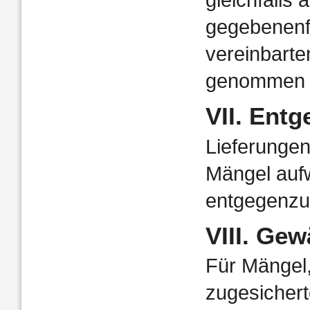
gegebenenfa
vereinbarte
genommen w
VII. Ent
Lieferungen
Mängel aufw
entgegenz
VIII. Gew
Für Mängel
zugesichert