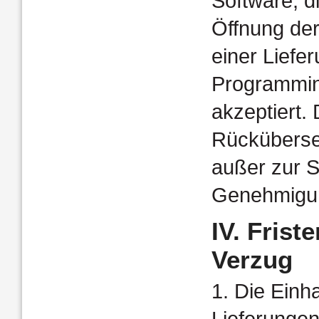
Software, d
Öffnung de
einer Liefe
Programmins
akzeptiert.
Rücküberset
außer zur S
Genehmigu
IV. Frist
Verzug
1. Die Einh
Lieferungen