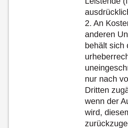
Leistende (
ausdrücklich
2. An Kost
anderen Unt
behält sich
urheberrech
uneingeschr
nur nach vo
Dritten zu­
wenn der Auf
wird, diese
zurückzugeb