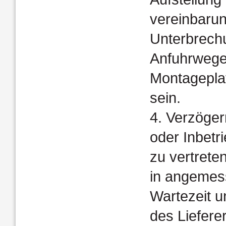
vereinbaru
Unterbrech
Anfuhrwege 
Montagepla
sein.
4. Verzöger
oder Inbetr
zu vertrete
in angemes
Wartezeit u
des Liefere