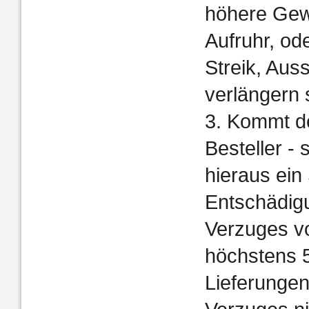
höhere Gewa
Aufruhr, od
Streik, Aus
verlängern 
3. Kommt de
Besteller -
hieraus ein
Entschädi­g
Verzuges vo
höchstens 5
Lieferungen