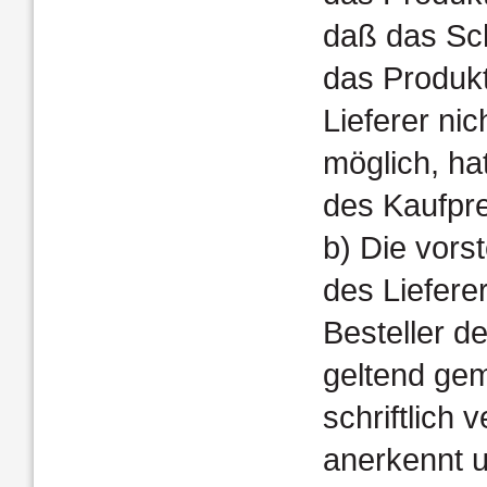
daß das Sch
das Produkt
Lieferer n
möglich, ha
des Kaufpr
b) Die vors
des Liefere
Besteller d
geltend ge
schriftlich 
anerkennt u