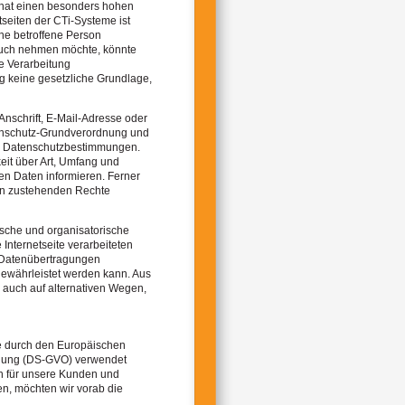
 hat einen besonders hohen
tseiten der CTi-Systeme ist
ne betroffene Person
ruch nehmen möchte, könnte
e Verarbeitung
g keine gesetzliche Grundlage,
nschrift, E-Mail-Adresse oder
atenschutz-Grundverordnung und
en Datenschutzbestimmungen.
eit über Art, Umfang und
n Daten informieren. Ferner
nen zustehenden Rechte
ische und organisatorische
nternetseite verarbeiteten
 Datenübertragungen
gewährleistet werden kann. Aus
 auch auf alternativen Wegen,
ie durch den Europäischen
dnung (DS-GVO) verwendet
ch für unsere Kunden und
en, möchten wir vorab die