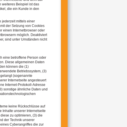
eiteres Beispiel ist das
kel, die ein Kunde in den
jederzeit mittels einer
amit der Setzung von Cookies
er einen Internetbrowser oder
tbrowsern möglich. Deaktiviert
er, sind unter Umständen nicht
rch eine betroffene Person oder
nen. Diese allgemeinen Daten
rden können die (1)
erwendete Betriebssystem, (3)
e gelangt (sogenannte
erer Internetseite angesteuert
eine Internet-Protokoll-Adresse
(8) sonstige ähnliche Daten und
rmationstechnologischen
steme keine Rückschlüsse auf
 Inhalte unserer Internetseite
 diese zu optimieren, (3) die
nd der Technik unserer
eines Cyberangriffes die zur