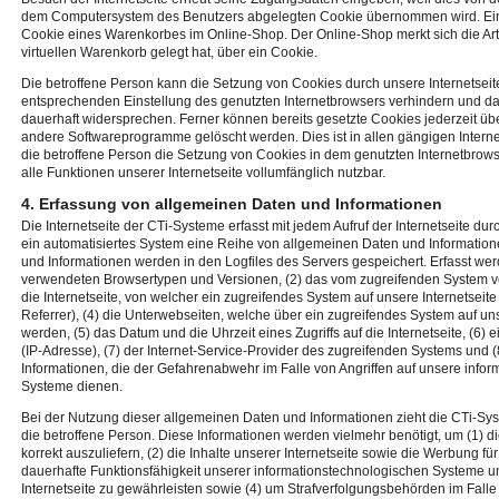
dem Computersystem des Benutzers abgelegten Cookie übernommen wird. Ein w
Cookie eines Warenkorbes im Online-Shop. Der Online-Shop merkt sich die Arti
virtuellen Warenkorb gelegt hat, über ein Cookie.
Die betroffene Person kann die Setzung von Cookies durch unsere Internetseite 
entsprechenden Einstellung des genutzten Internetbrowsers verhindern und d
dauerhaft widersprechen. Ferner können bereits gesetzte Cookies jederzeit üb
andere Softwareprogramme gelöscht werden. Dies ist in allen gängigen Interne
die betroffene Person die Setzung von Cookies in dem genutzten Internetbrows
alle Funktionen unserer Internetseite vollumfänglich nutzbar.
4. Erfassung von allgemeinen Daten und Informationen
Die Internetseite der CTi-Systeme erfasst mit jedem Aufruf der Internetseite du
ein automatisiertes System eine Reihe von allgemeinen Daten und Informatio
und Informationen werden in den Logfiles des Servers gespeichert. Erfasst we
verwendeten Browsertypen und Versionen, (2) das vom zugreifenden System v
die Internetseite, von welcher ein zugreifendes System auf unsere Internetseit
Referrer), (4) die Unterwebseiten, welche über ein zugreifendes System auf uns
werden, (5) das Datum und die Uhrzeit eines Zugriffs auf die Internetseite, (6) 
(IP-Adresse), (7) der Internet-Service-Provider des zugreifenden Systems und 
Informationen, die der Gefahrenabwehr im Falle von Angriffen auf unsere info
Systeme dienen.
Bei der Nutzung dieser allgemeinen Daten und Informationen zieht die CTi-Sy
die betroffene Person. Diese Informationen werden vielmehr benötigt, um (1) die
korrekt auszuliefern, (2) die Inhalte unserer Internetseite sowie die Werbung für
dauerhafte Funktionsfähigkeit unserer informationstechnologischen Systeme u
Internetseite zu gewährleisten sowie (4) um Strafverfolgungsbehörden im Falle 