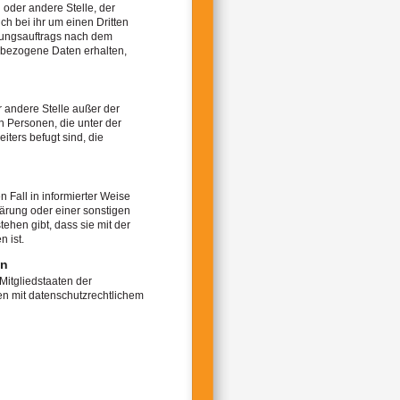
 oder andere Stelle, der
h bei ihr um einen Dritten
hungsauftrags nach dem
nbezogene Daten erhalten,
er andere Stelle außer der
n Personen, die unter der
ters befugt sind, die
n Fall in informierter Weise
ärung oder einer sonstigen
ehen gibt, dass sie mit der
 ist.
en
Mitgliedstaaten der
n mit datenschutzrechtlichem