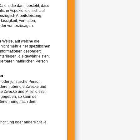
aten, die darin besteht, dass
che Aspekte, die sich auf
ezüglich Arbeitsleistung,
lässigkeit, Verhalten,
 oder vorherzusagen.
 Weise, auf welche die
icht mehr einer spezifischen
Informationen gesondert
erliegen, die gewährleisten,
zierbaren natürlichen Person
er
e oder juristische Person,
anderen über die Zwecke und
e Zwecke und Mittel dieser
orgegeben, so kann der
r Benennung nach dem
nrichtung oder andere Stelle,