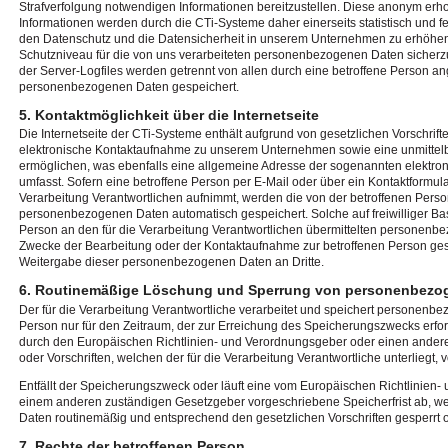
Strafverfolgung notwendigen Informationen bereitzustellen. Diese anonym er
Informationen werden durch die CTi-Systeme daher einerseits statistisch und fe
den Datenschutz und die Datensicherheit in unserem Unternehmen zu erhöhen, 
Schutzniveau für die von uns verarbeiteten personenbezogenen Daten sicher
der Server-Logfiles werden getrennt von allen durch eine betroffene Person 
personenbezogenen Daten gespeichert.
5. Kontaktmöglichkeit über die Internetseite
Die Internetseite der CTi-Systeme enthält aufgrund von gesetzlichen Vorschrift
elektronische Kontaktaufnahme zu unserem Unternehmen sowie eine unmittel
ermöglichen, was ebenfalls eine allgemeine Adresse der sogenannten elektron
umfasst. Sofern eine betroffene Person per E-Mail oder über ein Kontaktformula
Verarbeitung Verantwortlichen aufnimmt, werden die von der betroffenen Perso
personenbezogenen Daten automatisch gespeichert. Solche auf freiwilliger Bas
Person an den für die Verarbeitung Verantwortlichen übermittelten personenb
Zwecke der Bearbeitung oder der Kontaktaufnahme zur betroffenen Person gesp
Weitergabe dieser personenbezogenen Daten an Dritte.
6. Routinemäßige Löschung und Sperrung von personenbezo
Der für die Verarbeitung Verantwortliche verarbeitet und speichert personenb
Person nur für den Zeitraum, der zur Erreichung des Speicherungszwecks erforde
durch den Europäischen Richtlinien- und Verordnungsgeber oder einen ander
oder Vorschriften, welchen der für die Verarbeitung Verantwortliche unterliegt
Entfällt der Speicherungszweck oder läuft eine vom Europäischen Richtlinien
einem anderen zuständigen Gesetzgeber vorgeschriebene Speicherfrist ab, 
Daten routinemäßig und entsprechend den gesetzlichen Vorschriften gesperrt o
7. Rechte der betroffenen Person