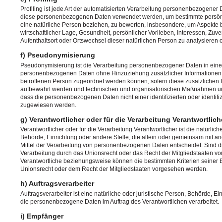
Profiling ist jede Art der automatisierten Verarbeitung personenbezogener D
diese personenbezogenen Daten verwendet werden, um bestimmte persönli
eine natürliche Person beziehen, zu bewerten, insbesondere, um Aspekte b
wirtschaftlicher Lage, Gesundheit, persönlicher Vorlieben, Interessen, Zuver
Aufenthaltsort oder Ortswechsel dieser natürlichen Person zu analysieren
f) Pseudonymisierung
Pseudonymisierung ist die Verarbeitung personenbezogener Daten in einer
personenbezogenen Daten ohne Hinzuziehung zusätzlicher Informationen n
betroffenen Person zugeordnet werden können, sofern diese zusätzlichen 
aufbewahrt werden und technischen und organisatorischen Maßnahmen unt
dass die personenbezogenen Daten nicht einer identifizierten oder identifi
zugewiesen werden.
g) Verantwortlicher oder für die Verarbeitung Verantwortlich
Verantwortlicher oder für die Verarbeitung Verantwortlicher ist die natürlich
Behörde, Einrichtung oder andere Stelle, die allein oder gemeinsam mit 
Mittel der Verarbeitung von personenbezogenen Daten entscheidet. Sind di
Verarbeitung durch das Unionsrecht oder das Recht der Mitgliedstaaten v
Verantwortliche beziehungsweise können die bestimmten Kriterien seine
Unionsrecht oder dem Recht der Mitgliedstaaten vorgesehen werden.
h) Auftragsverarbeiter
Auftragsverarbeiter ist eine natürliche oder juristische Person, Behörde, Ei
die personenbezogene Daten im Auftrag des Verantwortlichen verarbeitet.
i) Empfänger