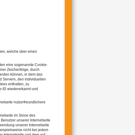
ien, welche über einen
lten eine sogenannte Cookie-
iner Zeichenfolge, durch
werden können, in dem das
d Servern, den individuellen
kies enthalten, zu
ie-ID wiedererkannt und
etseite nutzerfreundlichere
netseite im Sinne des
 Benutzer unserer Internetseite
wendung unserer Internetseite
beispielsweise nicht bei jedem
r Internetseite und dem auf