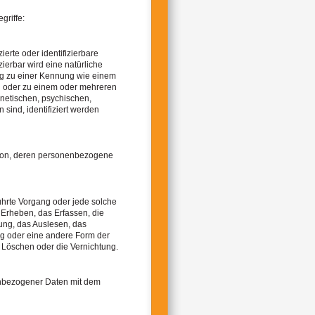
griffe:
ierte oder identifizierbare
zierbar wird eine natürliche
ung zu einer Kennung wie einem
g oder zu einem oder mehreren
netischen, psychischen,
n sind, identifiziert werden
Person, deren personenbezogene
führte Vorgang oder jede solche
rheben, das Erfassen, die
ung, das Auslesen, das
ng oder eine andere Form der
s Löschen oder die Vernichtung.
enbezogener Daten mit dem