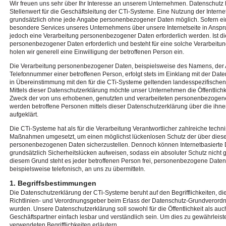
Wir freuen uns sehr über Ihr Interesse an unserem Unternehmen. Datenschutz
Stellenwert für die Geschäftsleitung der CTi-Systeme. Eine Nutzung der Interne
grundsätzlich ohne jede Angabe personenbezogener Daten möglich. Sofern ei
besondere Services unseres Unternehmens über unsere Internetseite in Ansp
jedoch eine Verarbeitung personenbezogener Daten erforderlich werden. Ist di
personenbezogener Daten erforderlich und besteht für eine solche Verarbeitun
holen wir generell eine Einwilligung der betroffenen Person ein.
Die Verarbeitung personenbezogener Daten, beispielsweise des Namens, der A
Telefonnummer einer betroffenen Person, erfolgt stets im Einklang mit der D
in Übereinstimmung mit den für die CTi-Systeme geltenden landesspezifisch
Mittels dieser Datenschutzerklärung möchte unser Unternehmen die Öffentlichk
Zweck der von uns erhobenen, genutzten und verarbeiteten personenbezogene
werden betroffene Personen mittels dieser Datenschutzerklärung über die ih
aufgeklärt.
Die CTi-Systeme hat als für die Verarbeitung Verantwortlicher zahlreiche techn
Maßnahmen umgesetzt, um einen möglichst lückenlosen Schutz der über diese I
personenbezogenen Daten sicherzustellen. Dennoch können Internetbasierte
grundsätzlich Sicherheitslücken aufweisen, sodass ein absoluter Schutz nicht 
diesem Grund steht es jeder betroffenen Person frei, personenbezogene Daten
beispielsweise telefonisch, an uns zu übermitteln.
1. Begriffsbestimmungen
Die Datenschutzerklärung der CTi-Systeme beruht auf den Begrifflichkeiten, d
Richtlinien- und Verordnungsgeber beim Erlass der Datenschutz-Grundveror
wurden. Unsere Datenschutzerklärung soll sowohl für die Öffentlichkeit als au
Geschäftspartner einfach lesbar und verständlich sein. Um dies zu gewährleist
verwendeten Begrifflichkeiten erläutern.