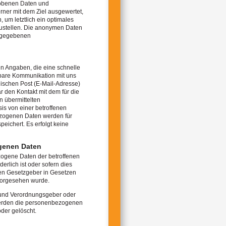
hobenen Daten und
rner mit dem Ziel ausgewertet,
um letztlich ein optimales
zustellen. Die anonymen Daten
angegebenen
en Angaben, die eine schnelle
bare Kommunikation mit uns
ischen Post (E-Mail-Adresse)
r den Kontakt mit dem für die
n übermittelten
is von einer betroffenen
ezogenen Daten werden für
eichert. Es erfolgt keine
genen Daten
ezogene Daten der betroffenen
rlich ist oder sofern dies
en Gesetzgeber in Gesetzen
, vorgesehen wurde.
- und Verordnungsgeber oder
werden die personenbezogenen
der gelöscht.