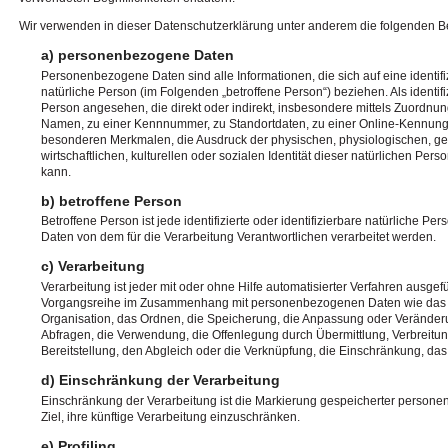
Wir verwenden in dieser Datenschutzerklärung unter anderem die folgenden Be
a) personenbezogene Daten
Personenbezogene Daten sind alle Informationen, die sich auf eine identifiz
natürliche Person (im Folgenden „betroffene Person“) beziehen. Als identifi
Person angesehen, die direkt oder indirekt, insbesondere mittels Zuordn
Namen, zu einer Kennnummer, zu Standortdaten, zu einer Online-Kennun
besonderen Merkmalen, die Ausdruck der physischen, physiologischen, ge
wirtschaftlichen, kulturellen oder sozialen Identität dieser natürlichen Perso
kann.
b) betroffene Person
Betroffene Person ist jede identifizierte oder identifizierbare natürliche 
Daten von dem für die Verarbeitung Verantwortlichen verarbeitet werden.
c) Verarbeitung
Verarbeitung ist jeder mit oder ohne Hilfe automatisierter Verfahren ausge
Vorgangsreihe im Zusammenhang mit personenbezogenen Daten wie das E
Organisation, das Ordnen, die Speicherung, die Anpassung oder Veränder
Abfragen, die Verwendung, die Offenlegung durch Übermittlung, Verbreitu
Bereitstellung, den Abgleich oder die Verknüpfung, die Einschränkung, da
d) Einschränkung der Verarbeitung
Einschränkung der Verarbeitung ist die Markierung gespeicherter person
Ziel, ihre künftige Verarbeitung einzuschränken.
e) Profiling