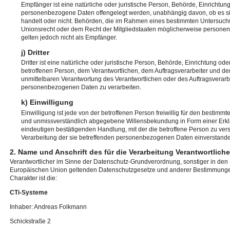
Empfänger ist eine natürliche oder juristische Person, Behörde, Einrichtung
personenbezogene Daten offengelegt werden, unabhängig davon, ob es sic
handelt oder nicht. Behörden, die im Rahmen eines bestimmten Untersuc
Unionsrecht oder dem Recht der Mitgliedstaaten möglicherweise persone
gelten jedoch nicht als Empfänger.
j) Dritter
Dritter ist eine natürliche oder juristische Person, Behörde, Einrichtung od
betroffenen Person, dem Verantwortlichen, dem Auftragsverarbeiter und de
unmittelbaren Verantwortung des Verantwortlichen oder des Auftragsverarbei
personenbezogenen Daten zu verarbeiten.
k) Einwilligung
Einwilligung ist jede von der betroffenen Person freiwillig für den bestimmte
und unmissverständlich abgegebene Willensbekundung in Form einer Erkl
eindeutigen bestätigenden Handlung, mit der die betroffene Person zu verst
Verarbeitung der sie betreffenden personenbezogenen Daten einverstanden
2. Name und Anschrift des für die Verarbeitung Verantwortlich
Verantwortlicher im Sinne der Datenschutz-Grundverordnung, sonstiger in den 
Europäischen Union geltenden Datenschutzgesetze und anderer Bestimmunge
Charakter ist die:
CTi-Systeme
Inhaber: Andreas Folkmann
Schickstraße 2