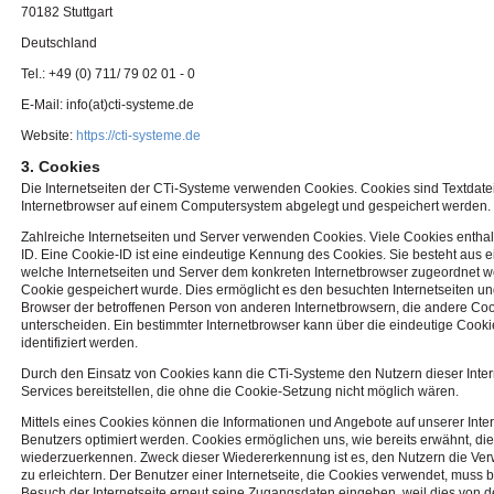
70182 Stuttgart
Deutschland
Tel.: +49 (0) 711/ 79 02 01 - 0
E-Mail: info(at)cti-systeme.de
Website:
https://cti-systeme.de
3. Cookies
Die Internetseiten der CTi-Systeme verwenden Cookies. Cookies sind Textdate
Internetbrowser auf einem Computersystem abgelegt und gespeichert werden.
Zahlreiche Internetseiten und Server verwenden Cookies. Viele Cookies entha
ID. Eine Cookie-ID ist eine eindeutige Kennung des Cookies. Sie besteht aus e
welche Internetseiten und Server dem konkreten Internetbrowser zugeordnet 
Cookie gespeichert wurde. Dies ermöglicht es den besuchten Internetseiten un
Browser der betroffenen Person von anderen Internetbrowsern, die andere Coo
unterscheiden. Ein bestimmter Internetbrowser kann über die eindeutige Cook
identifiziert werden.
Durch den Einsatz von Cookies kann die CTi-Systeme den Nutzern dieser Intern
Services bereitstellen, die ohne die Cookie-Setzung nicht möglich wären.
Mittels eines Cookies können die Informationen und Angebote auf unserer Inter
Benutzers optimiert werden. Cookies ermöglichen uns, wie bereits erwähnt, die
wiederzuerkennen. Zweck dieser Wiedererkennung ist es, den Nutzern die Ver
zu erleichtern. Der Benutzer einer Internetseite, die Cookies verwendet, muss 
Besuch der Internetseite erneut seine Zugangsdaten eingeben, weil dies von de